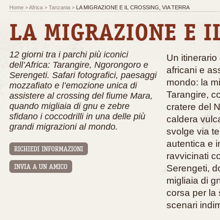
Home
>
Africa
>
Tanzania
>
LA MIGRAZIONE E IL CROSSING, VIA TERRA
LA MIGRAZIONE E I
12 giorni tra i parchi più iconici
Un itinerario
dell’Africa: Tarangire, Ngorongoro e
africani e as
Serengeti. Safari fotografici, paesaggi
mondo: la mi
mozzafiato e l’emozione unica di
Tarangire, co
assistere al crossing del fiume Mara,
quando migliaia di gnu e zebre
cratere del 
sfidano i coccodrilli in una delle più
caldera vulca
grandi migrazioni al mondo.
svolge via t
autentica e i
ravvicinati 
Serengeti, do
migliaia di g
corsa per la
scenari indim