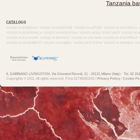
Tanzania ba
CATALOGO
VIAGGI IN BIRMANIA
VIAGGI IN ANTARTIDE
VIAGGI IN ARTIDE
VIAGGI IN AUSTRALIA
VIAGGI IN GUATEMALA
VIAGGI IN ARGENTINA
VIAGGI NEGLI STATI UNITI
VIAGGI IN 
VIAGGI IN ECUADOR
VIAGGI IN BRASILE
VIAGGI IN VIETNAM
VIAGGI IN SUDAFRICA
VIAGGI IN MOZAMBICO
VIAGGI IN ZAMBIA
VIAGGI IN ETIOPIA
VIAGGI IN NAMIBIA
VI
IL GABBIANO LIVINGSTON, Via Giovanni Ricordi, 21 - 20131 Milano (Italy) - Tel. 02 26
Copyrights © 2011. All rights reserved. P.Iva 02736050242 /
Privacy Policy
/
Cookie Po