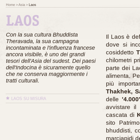
Home
> Asia >
Laos
LAOS
Con la sua cultura Bhuddista
Il Laos è def
Theravada, la sua campagna
dove si inco
incontaminata e l'influenza francese
cosiddetto
T
ancora visibile, è uno dei grandi
chilometri p
tesori dell'Asia del sudest. Dei paesi
dell'Indocina è sicuramente quello
parte dei La
che ne conserva maggiormente i
alimenta. Per
tratti culturali.
più importa
Thakhek, S
delle
'4.000
LAOS SU MISURA
avvistare il
cascata di
sito Patrim
bhuddisti, co
marciapidi de