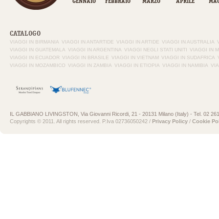
GENNAIO
FEBBRAIO
MARZO
APRILE
MAG
CATALOGO
VIAGGI IN BIRMANIA
VIAGGI IN ANTARTIDE
VIAGGI IN ARTIDE
VIAGGI IN AUSTRALIA
VIAGGI IN GUATEMALA
VIAGGI IN ARGENTINA
VIAGGI NEGLI STATI UNITI
VIAGGI IN 
VIAGGI IN ECUADOR
VIAGGI IN BRASILE
VIAGGI IN VIETNAM
VIAGGI IN SUDAFRICA
VIAGGI IN MOZAMBICO
VIAGGI IN ZAMBIA
VIAGGI IN ETIOPIA
VIAGGI IN NAMIBIA
VI
IL GABBIANO LIVINGSTON, Via Giovanni Ricordi, 21 - 20131 Milano (Italy) - Tel. 02 26
Copyrights © 2011. All rights reserved. P.Iva 02736050242 /
Privacy Policy
/
Cookie Po