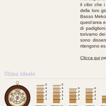
il cibo che 
della loro g
Basso Mekong
quest'area e
di padiglion
torivamo dei
sono dissemi
ritengono es
Clicca qui
per
Clima ideale