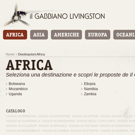
Home
>
Destinazioni Africa
AFRICA
Seleziona una destinazione e scopri le proposte de Il
Botswana
Etiopia
Mozambico
Namibia
Uganda
Zambia
CATALOGO
VIAGGI IN BIRMANIA
VIAGGI IN ANTARTIDE
VIAGGI IN ARTIDE
VIAGGI IN AUSTRALIA
VIAGGI IN GUATEMALA
VIAGGI IN ARGENTINA
VIAGGI NEGLI STATI UNITI
VIAGGI IN 
VIAGGI IN ECUADOR
VIAGGI IN BRASILE
VIAGGI IN VIETNAM
VIAGGI IN SUDAFRICA
VIAGGI IN MOZAMBICO
VIAGGI IN ZAMBIA
VIAGGI IN ETIOPIA
VIAGGI IN NAMIBIA
VI