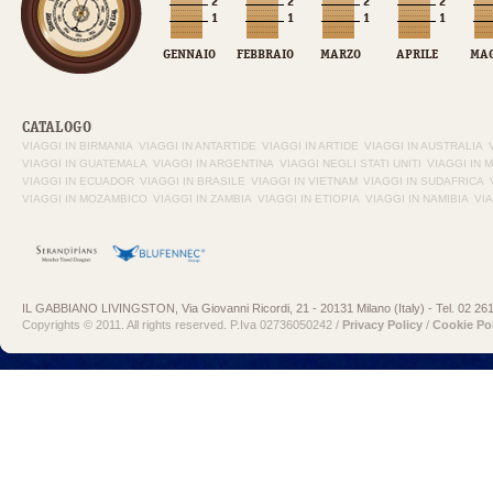
GENNAIO
FEBBRAIO
MARZO
APRILE
MAG
CATALOGO
VIAGGI IN BIRMANIA
VIAGGI IN ANTARTIDE
VIAGGI IN ARTIDE
VIAGGI IN AUSTRALIA
VIAGGI IN GUATEMALA
VIAGGI IN ARGENTINA
VIAGGI NEGLI STATI UNITI
VIAGGI IN 
VIAGGI IN ECUADOR
VIAGGI IN BRASILE
VIAGGI IN VIETNAM
VIAGGI IN SUDAFRICA
VIAGGI IN MOZAMBICO
VIAGGI IN ZAMBIA
VIAGGI IN ETIOPIA
VIAGGI IN NAMIBIA
VI
IL GABBIANO LIVINGSTON, Via Giovanni Ricordi, 21 - 20131 Milano (Italy) - Tel. 02 26
Copyrights © 2011. All rights reserved. P.Iva 02736050242 /
Privacy Policy
/
Cookie Po