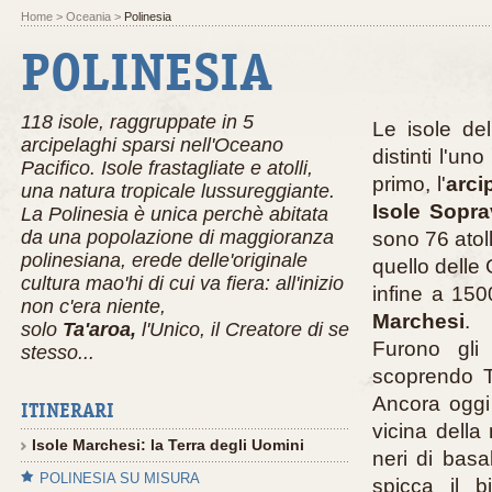
Home
> Oceania >
Polinesia
POLINESIA
118 isole, raggruppate in 5
Le isole de
arcipelaghi sparsi nell'Oceano
distinti l'un
Pacifico. Isole frastagliate e atolli,
primo, l'
arci
una natura tropicale lussureggiante.
Isole Sopr
La Polinesia è unica perchè abitata
da una popolazione di maggioranza
sono 76 atol
polinesiana, erede delle'originale
quello delle 
cultura
mao'hi
di cui va fiera: all'inizio
infine a 150
non c'era niente,
Marchesi
.
solo
Ta'aroa,
l'Unico, il Creatore di se
Furono gli 
stesso...
scoprendo Ta
Ancora oggi 
ITINERARI
vicina della
Isole Marchesi: la Terra degli Uomini
neri di basa
POLINESIA SU MISURA
spicca il b