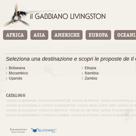
Seleziona una destinazione e scopri le proposte de Il
Botswana
Etiopia
Mozambico
Namibia
Uganda
Zambia
CATALOGO
VIAGGI IN BIRMANIA
VIAGGI IN ANTARTIDE
VIAGGI IN ARTIDE
VIAGGI IN AUSTRALIA
VIAGGI IN GUATEMALA
VIAGGI IN ARGENTINA
VIAGGI NEGLI STATI UNITI
VIAGGI IN 
VIAGGI IN ECUADOR
VIAGGI IN BRASILE
VIAGGI IN VIETNAM
VIAGGI IN SUDAFRICA
VIAGGI IN MOZAMBICO
VIAGGI IN ZAMBIA
VIAGGI IN ETIOPIA
VIAGGI IN NAMIBIA
VI