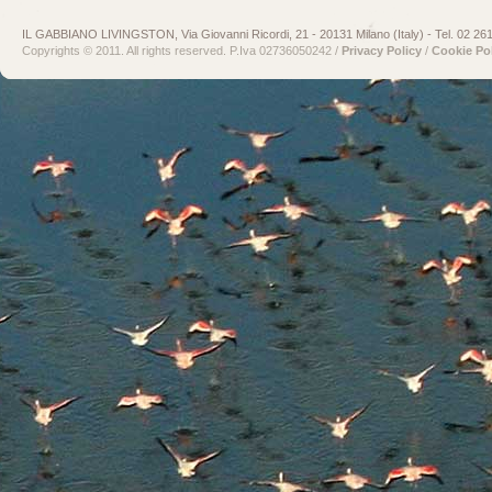
IL GABBIANO LIVINGSTON, Via Giovanni Ricordi, 21 - 20131 Milano (Italy) - Tel. 02 26
Copyrights © 2011. All rights reserved. P.Iva 02736050242 /
Privacy Policy
/
Cookie Po