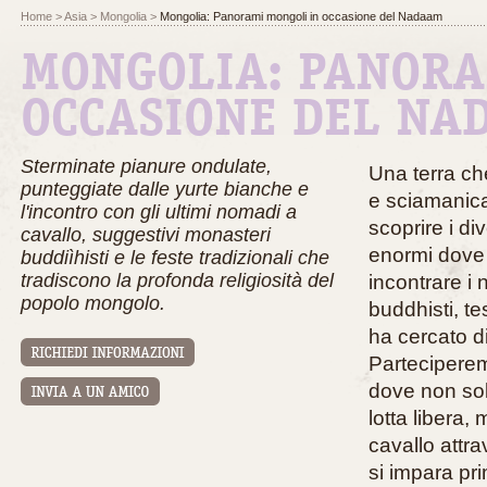
Home
>
Asia
>
Mongolia
>
Mongolia: Panorami mongoli in occasione del Nadaam
MONGOLIA: PANORA
OCCASIONE DEL NA
Sterminate pianure ondulate,
Una terra ch
punteggiate dalle yurte bianche e
e sciamanica
l'incontro con gli ultimi nomadi a
scoprire i di
cavallo, suggestivi monasteri
enormi dove 
buddiìhisti e le feste tradizionali che
tradiscono la profonda religiosità del
incontrare i
popolo mongolo.
buddhisti, t
ha cercato d
Parteciperemo
dove non solo
lotta libera,
cavallo attra
si impara pr