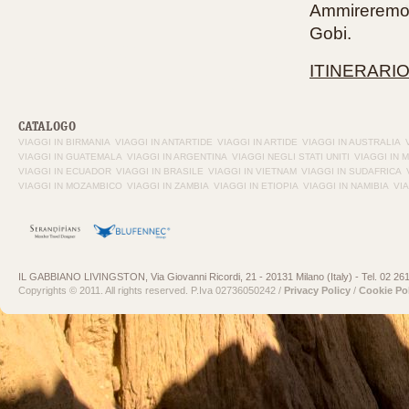
Ammireremo l
Gobi.
ITINERARIO
CATALOGO
VIAGGI IN BIRMANIA
VIAGGI IN ANTARTIDE
VIAGGI IN ARTIDE
VIAGGI IN AUSTRALIA
VIAGGI IN GUATEMALA
VIAGGI IN ARGENTINA
VIAGGI NEGLI STATI UNITI
VIAGGI IN 
VIAGGI IN ECUADOR
VIAGGI IN BRASILE
VIAGGI IN VIETNAM
VIAGGI IN SUDAFRICA
VIAGGI IN MOZAMBICO
VIAGGI IN ZAMBIA
VIAGGI IN ETIOPIA
VIAGGI IN NAMIBIA
VI
IL GABBIANO LIVINGSTON, Via Giovanni Ricordi, 21 - 20131 Milano (Italy) - Tel. 02 26
Copyrights © 2011. All rights reserved. P.Iva 02736050242 /
Privacy Policy
/
Cookie Po