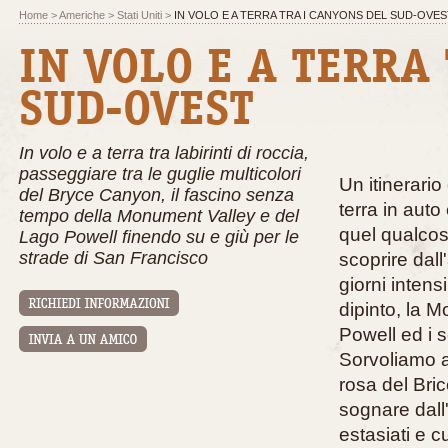
Home
>
Americhe
>
Stati Uniti
>
IN VOLO E A TERRA TRA I CANYONS DEL SUD-OVES
IN VOLO E A TERRA
SUD-OVEST
In volo e a terra tra labirinti di roccia,
passeggiare tra le guglie multicolori
Un itinerario
del Bryce Canyon, il fascino senza
terra in auto
tempo della Monument Valley e del
quel qualcosa
Lago Powell finendo su e giù per le
strade di San Francisco
scoprire dal
giorni intens
dipinto, la M
Powell ed i 
Sorvoliamo a
rosa del Bric
sognare dall'
estasiati e c