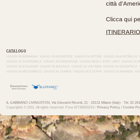
città d'Ameri
Clicca qui per
ITINERARIO S
CATALOGO
VIAGGI IN BIRMANIA
VIAGGI IN ANTARTIDE
VIAGGI IN ARTIDE
VIAGGI IN AUSTRALIA
VIAGGI IN GUATEMALA
VIAGGI IN ARGENTINA
VIAGGI NEGLI STATI UNITI
VIAGGI IN 
VIAGGI IN ECUADOR
VIAGGI IN BRASILE
VIAGGI IN VIETNAM
VIAGGI IN SUDAFRICA
VIAGGI IN MOZAMBICO
VIAGGI IN ZAMBIA
VIAGGI IN ETIOPIA
VIAGGI IN NAMIBIA
VI
IL GABBIANO LIVINGSTON, Via Giovanni Ricordi, 21 - 20131 Milano (Italy) - Tel. 02 26
Copyrights © 2011. All rights reserved. P.Iva 02736050242 /
Privacy Policy
/
Cookie Po