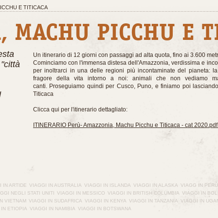
ICCHU E TITICACA
, MACHU PICCHU E T
esta
Un itinerario di 12 giorni con passaggi ad alta quota, fino ai 3.600 metri
"città
Cominciamo con l'immensa distesa dell'Amazzonia, verdissima e inco
per inoltrarci in una delle regioni più incontaminate del pianeta: l
fragore della vita intorno a noi: animali che non vediamo 
canti. Proseguiamo quindi per Cusco, Puno, e finiamo poi lasciandoc
l
Titicaca
Clicca qui per l'itinerario dettagliato:
ITINERARIO Perù- Amazzonia, Machu Picchu e Titicaca - cat 2020.pdf
 IN ARTIDE
VIAGGI IN AUSTRALIA
VIAGGI IN ISLANDA
VIAGGI IN ALASKA
VIAGG IN PERÙ
GGI NEGLI STATI UNITI
VIAGGI IN MESSICO
VIAGGI IN BRITISH COLUMBIA
VIAGGI IN BOL
IN VIETNAM
VIAGGI IN SUDAFRICA
VIAGGI IN KENYA
VIAGGI IN TANZANIA
VIAGGI IN UG
 IN ETIOPIA
VIAGGI IN NAMIBIA
VIAGGI IN BOTSWANA