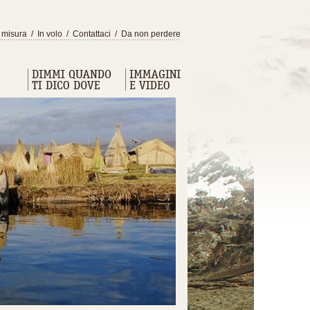
 misura
/
In volo
/
Contattaci
/
Da non perdere