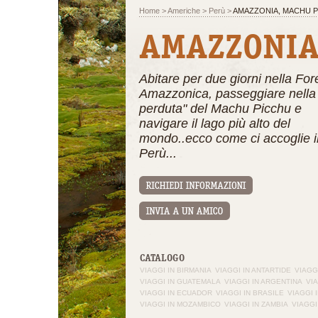
Home
>
Americhe
>
Perù
>
AMAZZONIA, MACHU P
AMAZZONIA
Abitare per due giorni nella For
Amazzonica, passeggiare nella 
perduta" del Machu Picchu e
navigare il lago più alto del
mondo..ecco come ci accoglie i
Perù...
CATALOGO
VIAGGI IN BIRMANIA
VIAGGI IN ANTARTIDE
VIAGGI
VIAGGI IN GUATEMALA
VIAGGI IN ARGENTINA
VIA
VIAGGI IN ECUADOR
VIAGGI IN BRASILE
VIAGGI 
VIAGGI IN MOZAMBICO
VIAGGI IN ZAMBIA
VIAGGI