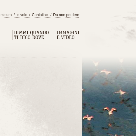
 misura
/
In volo
/
Contattaci
/
Da non perdere