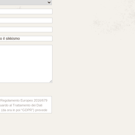
il “Regolamento Europeo 2016/679
iguardo al Trattamento dei Dati
ti” (da ora in poi “GDPR”) prevede
rattamento dei dati di carattere
formiamo che: