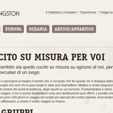
Il Gabbiano Livingston
/
Esperienza
/
Viaggi su
CITO SU MISURA PER VOI
perfetto sia quello cucito su misura su ognuno di noi, per
peculiari di un luogo.
e e percepire al meglio il mondo che ci circonda. Per far questo chi vi disegna addo
uoghi che solo chi in quei luoghi è stato può trasmettere. Mettere a vostra disposiz
solo essere dei punti di partenza, degli spunti su cui lavorare. Fondamentale è allora
 viaggio, e noi si possa trasmettervi cosa una destinazione può offrirvi. Lasciate che
i anno 200 giorni in viaggio nei luoghi più speciali del nostro pianeta, ricercandon
i affidavano, a creare il vostro viaggio su misura.
 GRUPPI