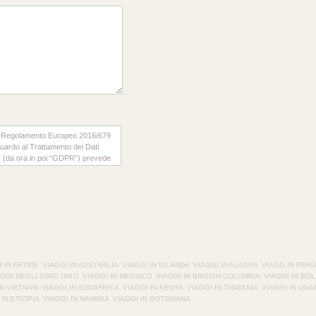
il “Regolamento Europeo 2016/679
iguardo al Trattamento dei Dati
ti” (da ora in poi “GDPR”) prevede
rattamento dei dati di carattere
formiamo che:
 Srl
tratterà i suoi dati personali
 applicativi dedicati al
so del loro normale funzionamento,
 IN ARTIDE
VIAGGI IN AUSTRALIA
VIAGGI IN ISLANDA
VIAGGI IN ALASKA
VIAGG IN PERÙ
dei protocolli di comunicazione di
GGI NEGLI STATI UNITI
VIAGGI IN MESSICO
VIAGGI IN BRITISH COLUMBIA
VIAGGI IN BOL
bili. Tra i dati raccolti sono
IN VIETNAM
VIAGGI IN SUDAFRICA
VIAGGI IN KENYA
VIAGGI IN TANZANIA
VIAGGI IN UG
ter utilizzati dagli utenti che si
 IN ETIOPIA
VIAGGI IN NAMIBIA
VIAGGI IN BOTSWANA
niform Resource Identifier) delle