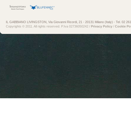
risorse richieste, l’orario della richiesta, il metodo utilizzato nel sottoporre la richiesta
al server, la dimensione del file ottenuto in risposta, il codice numerico indicante lo
stato della risposta data dal server ed altri parametri riguardanti il sistema operativo, il
browser e l’ambiente informatico utilizzato dall’utente. Questi dati vengono trattati, per
il tempo strettamente necessario, al solo fine di ricavare informazioni statistiche
IL GABBIANO LIVINGSTON, Via Giovanni Ricordi, 21 - 20131 Milano (Italy) - Tel. 02 26
sull’uso del sito e per controllarne il regolare funzionamento. Il conferimento di tali dati
Copyrights © 2011. All rights reserved. P.Iva 02736050242 /
Privacy Policy
/
Cookie Po
è obbligatorio in quanto direttamente collegato all’esperienza di navigazione web.
Dati forniti volontariamente dall’utente
. L’invio volontario ed esplicito di posta
elettronica agli indirizzi indicati nei differenti canali di accesso di questo sito non
comporta richiesta di consenso e l’eventuale compilazione di form specificamente
predisposti comportano la successiva acquisizione dell’indirizzo e dei dati del
mittente/utente, necessari per rispondere alle istanze prodotte e/o erogare il servizio
richiesto. L’invio volontario, da parte vostra, di mail ai nostri indirizzi di posta
elettronica non necessitano di ulteriori informative o richieste di consenso. Al
contrario, specifiche informative di sintesi potranno essere riportate o visualizzate
nelle pagine del sito predisposte per particolari servizi a richiesta (form). L’utente
dovrà pertanto acconsentire esplicitamente all’utilizzo dei dati riportati in questi form
per poter inviare la richiesta.
Cookies
. Il sito non utilizza cookie tecnici/di profilazione di terze parti i quali
potrebbero raccogliere dati di navigazione degli utenti, il cui conferimento è facoltativo
ed avviene tramite espressione di un consenso libero ed informato. I cookies
operano al fine di analizzare l’efficacia del sito e renderlo nel tempo più facile ed
intuitivo. I dati raccolti grazie ai cookie servono per rendere l’esperienza di
navigazione più piacevole e più efficiente in futuro, cercando di valutare il
comportamento degli utenti e di modificare la proposizione di offerta dei contenuti in
funzione del loro comportamento. Per maggiori informazioni è disponibile una