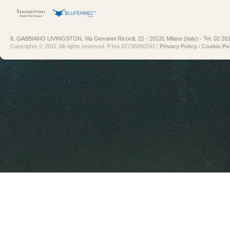
risorse richieste, l’orario della richiesta, il metodo utilizzato nel sottoporre la richiesta
al server, la dimensione del file ottenuto in risposta, il codice numerico indicante lo
stato della risposta data dal server ed altri parametri riguardanti il sistema operativo, il
browser e l’ambiente informatico utilizzato dall’utente. Questi dati vengono trattati, per
il tempo strettamente necessario, al solo fine di ricavare informazioni statistiche
IL GABBIANO LIVINGSTON, Via Giovanni Ricordi, 21 - 20131 Milano (Italy) - Tel. 02 26
sull’uso del sito e per controllarne il regolare funzionamento. Il conferimento di tali dati
Copyrights © 2011. All rights reserved. P.Iva 02736050242 /
Privacy Policy
/
Cookie Po
è obbligatorio in quanto direttamente collegato all’esperienza di navigazione web.
Dati forniti volontariamente dall’utente
. L’invio volontario ed esplicito di posta
elettronica agli indirizzi indicati nei differenti canali di accesso di questo sito non
comporta richiesta di consenso e l’eventuale compilazione di form specificamente
predisposti comportano la successiva acquisizione dell’indirizzo e dei dati del
mittente/utente, necessari per rispondere alle istanze prodotte e/o erogare il servizio
richiesto. L’invio volontario, da parte vostra, di mail ai nostri indirizzi di posta
elettronica non necessitano di ulteriori informative o richieste di consenso. Al
contrario, specifiche informative di sintesi potranno essere riportate o visualizzate
nelle pagine del sito predisposte per particolari servizi a richiesta (form). L’utente
dovrà pertanto acconsentire esplicitamente all’utilizzo dei dati riportati in questi form
per poter inviare la richiesta.
Cookies
. Il sito non utilizza cookie tecnici/di profilazione di terze parti i quali
potrebbero raccogliere dati di navigazione degli utenti, il cui conferimento è facoltativo
ed avviene tramite espressione di un consenso libero ed informato. I cookies
operano al fine di analizzare l’efficacia del sito e renderlo nel tempo più facile ed
intuitivo. I dati raccolti grazie ai cookie servono per rendere l’esperienza di
navigazione più piacevole e più efficiente in futuro, cercando di valutare il
comportamento degli utenti e di modificare la proposizione di offerta dei contenuti in
funzione del loro comportamento. Per maggiori informazioni è disponibile una