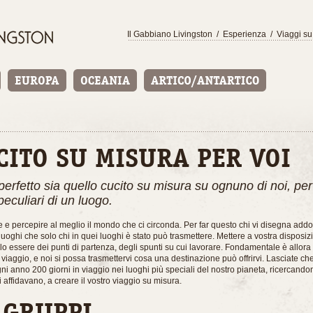
Il Gabbiano Livingston
/
Esperienza
/
Viaggi su
CITO SU MISURA PER VOI
perfetto sia quello cucito su misura su ognuno di noi, per
peculiari di un luogo.
e e percepire al meglio il mondo che ci circonda. Per far questo chi vi disegna addo
uoghi che solo chi in quei luoghi è stato può trasmettere. Mettere a vostra disposiz
solo essere dei punti di partenza, degli spunti su cui lavorare. Fondamentale è allora
 viaggio, e noi si possa trasmettervi cosa una destinazione può offrirvi. Lasciate che
i anno 200 giorni in viaggio nei luoghi più speciali del nostro pianeta, ricercandon
i affidavano, a creare il vostro viaggio su misura.
 GRUPPI