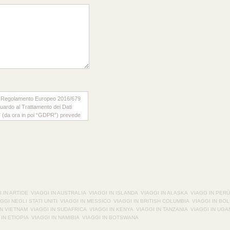
il “Regolamento Europeo 2016/679
iguardo al Trattamento dei Dati
ti” (da ora in poi “GDPR”) prevede
rattamento dei dati di carattere
formiamo che:
 Srl
tratterà i suoi dati personali
 applicativi dedicati al
so del loro normale funzionamento,
 IN ARTIDE
VIAGGI IN AUSTRALIA
VIAGGI IN ISLANDA
VIAGGI IN ALASKA
VIAGG IN PERÙ
dei protocolli di comunicazione di
GGI NEGLI STATI UNITI
VIAGGI IN MESSICO
VIAGGI IN BRITISH COLUMBIA
VIAGGI IN BOL
bili. Tra i dati raccolti sono
IN VIETNAM
VIAGGI IN SUDAFRICA
VIAGGI IN KENYA
VIAGGI IN TANZANIA
VIAGGI IN UG
ter utilizzati dagli utenti che si
 IN ETIOPIA
VIAGGI IN NAMIBIA
VIAGGI IN BOTSWANA
niform Resource Identifier) delle