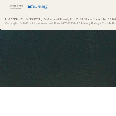
risorse richieste, l’orario della richiesta, il metodo utilizzato nel sottoporre la richiesta
al server, la dimensione del file ottenuto in risposta, il codice numerico indicante lo
stato della risposta data dal server ed altri parametri riguardanti il sistema operativo, il
browser e l’ambiente informatico utilizzato dall’utente. Questi dati vengono trattati, per
il tempo strettamente necessario, al solo fine di ricavare informazioni statistiche
IL GABBIANO LIVINGSTON, Via Giovanni Ricordi, 21 - 20131 Milano (Italy) - Tel. 02 26
sull’uso del sito e per controllarne il regolare funzionamento. Il conferimento di tali dati
Copyrights © 2011. All rights reserved. P.Iva 02736050242 /
Privacy Policy
/
Cookie Po
è obbligatorio in quanto direttamente collegato all’esperienza di navigazione web.
Dati forniti volontariamente dall’utente
. L’invio volontario ed esplicito di posta
elettronica agli indirizzi indicati nei differenti canali di accesso di questo sito non
comporta richiesta di consenso e l’eventuale compilazione di form specificamente
predisposti comportano la successiva acquisizione dell’indirizzo e dei dati del
mittente/utente, necessari per rispondere alle istanze prodotte e/o erogare il servizio
richiesto. L’invio volontario, da parte vostra, di mail ai nostri indirizzi di posta
elettronica non necessitano di ulteriori informative o richieste di consenso. Al
contrario, specifiche informative di sintesi potranno essere riportate o visualizzate
nelle pagine del sito predisposte per particolari servizi a richiesta (form). L’utente
dovrà pertanto acconsentire esplicitamente all’utilizzo dei dati riportati in questi form
per poter inviare la richiesta.
Cookies
. Il sito non utilizza cookie tecnici/di profilazione di terze parti i quali
potrebbero raccogliere dati di navigazione degli utenti, il cui conferimento è facoltativo
ed avviene tramite espressione di un consenso libero ed informato. I cookies
operano al fine di analizzare l’efficacia del sito e renderlo nel tempo più facile ed
intuitivo. I dati raccolti grazie ai cookie servono per rendere l’esperienza di
navigazione più piacevole e più efficiente in futuro, cercando di valutare il
comportamento degli utenti e di modificare la proposizione di offerta dei contenuti in
funzione del loro comportamento. Per maggiori informazioni è disponibile una